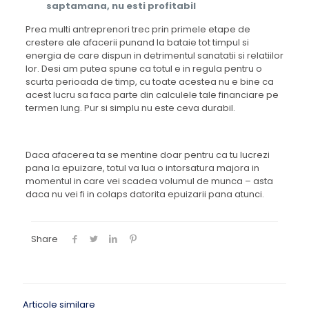
saptamana, nu esti profitabil
Prea multi antreprenori trec prin primele etape de
crestere ale afacerii punand la bataie tot timpul si
energia de care dispun in detrimentul sanatatii si relatiilor
lor. Desi am putea spune ca totul e in regula pentru o
scurta perioada de timp, cu toate acestea nu e bine ca
acest lucru sa faca parte din calculele tale financiare pe
termen lung. Pur si simplu nu este ceva durabil.
Daca afacerea ta se mentine doar pentru ca tu lucrezi
pana la epuizare, totul va lua o intorsatura majora in
momentul in care vei scadea volumul de munca – asta
daca nu vei fi in colaps datorita epuizarii pana atunci.
Share
Articole similare