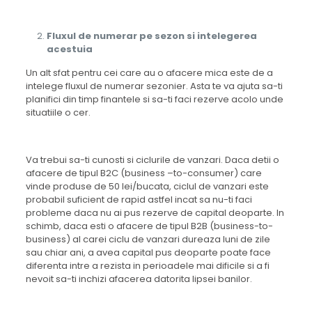
Fluxul de numerar pe sezon si intelegerea
acestuia
Un alt sfat pentru cei care au o afacere mica este de a
intelege fluxul de numerar sezonier. Asta te va ajuta sa-ti
planifici din timp finantele si sa-ti faci rezerve acolo unde
situatiile o cer.
Va trebui sa-ti cunosti si ciclurile de vanzari. Daca detii o
afacere de tipul B2C (business –to-consumer) care
vinde produse de 50 lei/bucata, ciclul de vanzari este
probabil suficient de rapid astfel incat sa nu-ti faci
probleme daca nu ai pus rezerve de capital deoparte. In
schimb, daca esti o afacere de tipul B2B (business-to-
business) al carei ciclu de vanzari dureaza luni de zile
sau chiar ani, a avea capital pus deoparte poate face
diferenta intre a rezista in perioadele mai dificile si a fi
nevoit sa-ti inchizi afacerea datorita lipsei banilor.