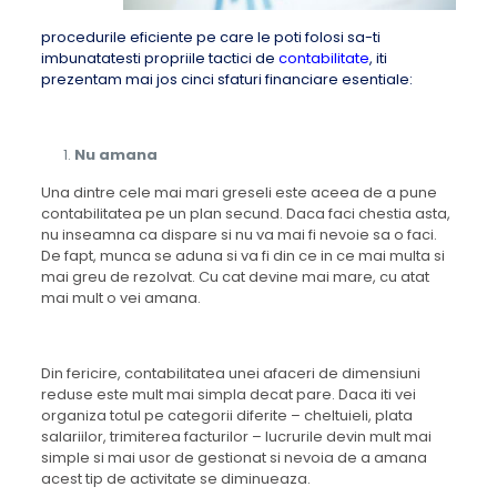
procedurile eficiente pe care le poti folosi sa-ti
imbunatatesti propriile tactici de
contabilitate
, iti
prezentam mai jos cinci sfaturi financiare esentiale:
Nu amana
Una dintre cele mai mari greseli este aceea de a pune
contabilitatea pe un plan secund. Daca faci chestia asta,
nu inseamna ca dispare si nu va mai fi nevoie sa o faci.
De fapt, munca se aduna si va fi din ce in ce mai multa si
mai greu de rezolvat. Cu cat devine mai mare, cu atat
mai mult o vei amana.
Din fericire, contabilitatea unei afaceri de dimensiuni
reduse este mult mai simpla decat pare. Daca iti vei
organiza totul pe categorii diferite – cheltuieli, plata
salariilor, trimiterea facturilor – lucrurile devin mult mai
simple si mai usor de gestionat si nevoia de a amana
acest tip de activitate se diminueaza.