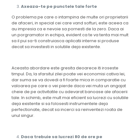
Axeaza-te pe punctele tale forte
O problema pe care o intampina de multe ori proprietarii
de afaceri, in special cei care vand softuri, este aceea ca
au impresia ca e nevoie sa pornesti de la zero. Daca ai
un porgramator in echipa, evident ca te va tenta mai mult
sa il pui sa-ti construiasca aplicatii interne si produse
decat sa investesti in solutiile deja existente.
Aceasta abordare este gresita deoarece iti iroseste
timpul. Da, la sfarsitul zilei poate vei economisi cativa lei,
dar suma se va dovedi a fi foarte mica in comparatie cu
valoarea pe care o vei pierde daca vei muta un angajat
cheie de pe activitatile cu adevarat banoase ale afacerii
tale. In schimb, este mult mai eficient sa lucrezi cu solutiile
deja existente si sa folosesti instrumentele deja
perfectionate, decat sa incerci sa reinventezi roata de
unul singur.
Daca trebuie sa lucrezi 80 de ore pe