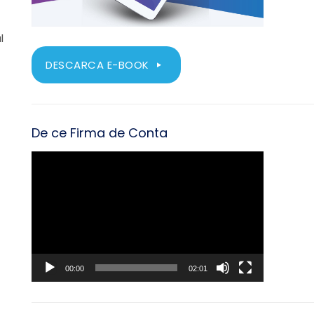
t
l
DESCARCA E-BOOK
e
De ce Firma de Conta
Player
video
00:00
02:01