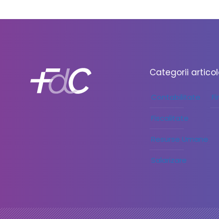
Categorii artico
Contabilitate
F
Fiscalitate
Resurse Umane
Salarizare