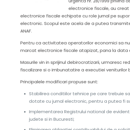
urgenta nr. 28/1999 privind 
electronice fiscale, au crea
electronice fiscale echipate cu role jurnal pe supo
electronic. Scopul este acela de a putea transmite 
ANAF.
Pentru ca activitatea operatorilor economici sa n
marcat electronice fiscale atapizat, pana la data 
Masurile vin in sprijinul debirocratizarii, urmaresc r
fiscalizare si o imbunatatire a executiei veniturilor
Principalele modificari propuse sunt:
Stabilirea conditiilor tehnice pe care trebuie 
dotate cu jurnal electronic, pentru a putea fi s
Implementarea Registrului national de evidenta
judete si in Bucuresti;
Eliminarea obligatiei contribuabilului de a solic