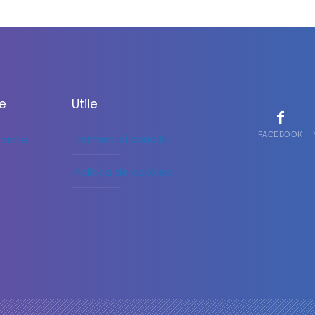
le
Utile
FACEBOOK
Termeni si conditii
inante
Politica de cookies