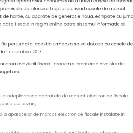
obligatia operatorilor economici de a utiliza casele de marca
t premisele de inlocuire treptata privind casele de marcat
rt de hartie, cu aparate de generatie noua, echipate cu jurna
date fiscale in regim online catre sistemul informatic al
u fie perturbata, acestia urmeaza sa se doteze cu casele d
de 1 noiembrie 2017.
educerea evaziunii fiscale, precum si cresterea nivelului de
 bugetare.
sa le indeplineasca aparatele de marcat electronice fiscale
upuse autorizarii;
 a aparatelor de marcat electronice fiscale instalate in
ita si obtine de la organul fiscal certificatul de atestare