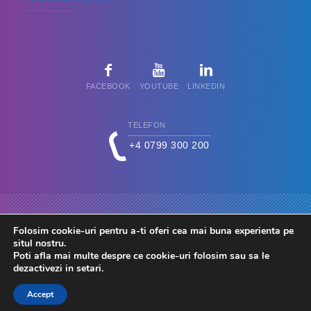
FACEBOOK
YOUTUBE
LINKEDIN
TELEFON
+4 0799 300 200
Folosim cookie-uri pentru a-ti oferi cea mai buna experienta pe
situl nostru.
Poti afla mai multe despre ce cookie-uri folosim sau sa le
dezactivezi in
setari
.
© 2026 FdC - Firma de Conta. Toate drepturile rezervate.
Accept