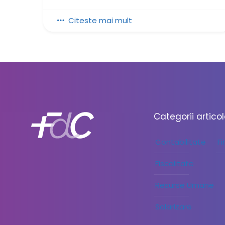
Citeste mai mult
Categorii artico
Contabilitate
F
Fiscalitate
Resurse Umane
Salarizare