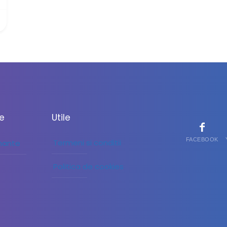
le
Utile
FACEBOOK
Termeni si conditii
inante
Politica de cookies