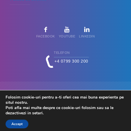
FACEBOOK
YOUTUBE
LINKEDIN
TELEFON
+4 0799 300 200
Folosim cookie-uri pentru a-ti oferi cea mai buna experienta pe
situl nostru.
Poti afla mai multe despre ce cookie-uri folosim sau sa le
dezactivezi in
setari
.
© 2026 FdC - Firma de Conta. Toate drepturile rezervate.
Accept