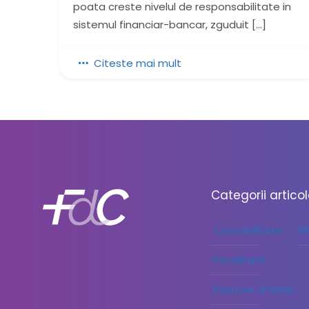
poata creste nivelul de responsabilitate in
sistemul financiar-bancar, zguduit
[…]
Citeste mai mult
Categorii artico
Contabilitate
F
Fiscalitate
Resurse Umane