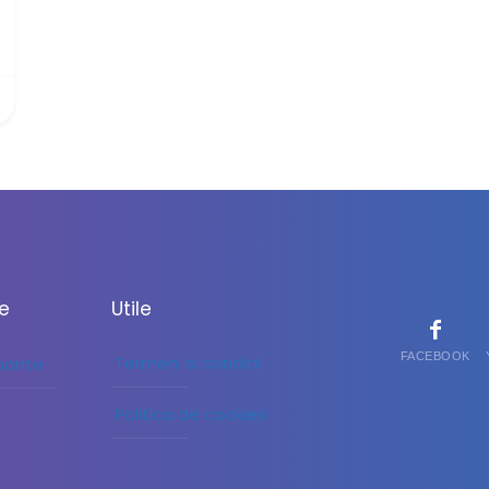
le
Utile
FACEBOOK
Termeni si conditii
inante
Politica de cookies