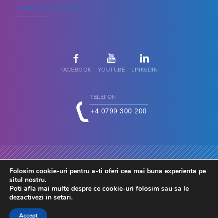
Politica de cookies
FACEBOOK
YOUTUBE
LINKEDIN
TELEFON
+4 0799 300 200
Folosim cookie-uri pentru a-ti oferi cea mai buna experienta pe
situl nostru.
Poti afla mai multe despre ce cookie-uri folosim sau sa le
dezactivezi in
setari
.
© 2026 FdC - Firma de Conta. Toate drepturile rezervate.
Accept