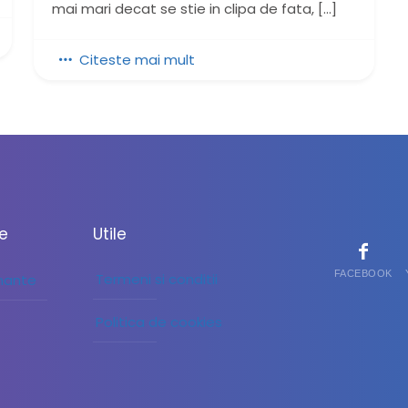
mai mari decat se stie in clipa de fata,
[…]
Citeste mai mult
le
Utile
FACEBOOK
Termeni si conditii
inante
Politica de cookies