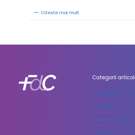
Citeste mai mult
Categorii artico
Contabilitate
F
Fiscalitate
Resurse Umane
Salarizare