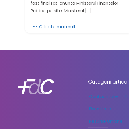
fost finalizat, anunta Ministerul Finantelor
Publice pe site. Ministerul
[…]
Citeste mai mult
Categorii artico
Contabilitate
F
Fiscalitate
Resurse Umane