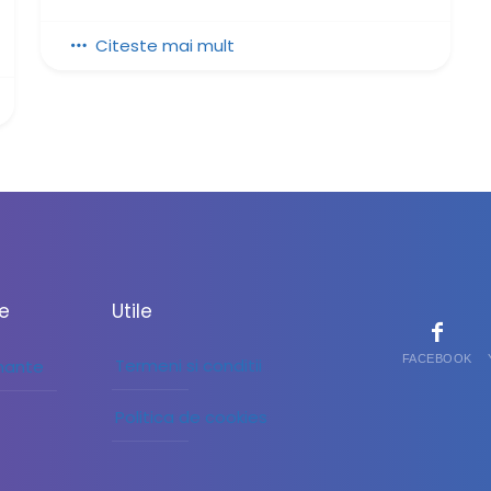
Citeste mai mult
le
Utile
FACEBOOK
Termeni si conditii
inante
Politica de cookies