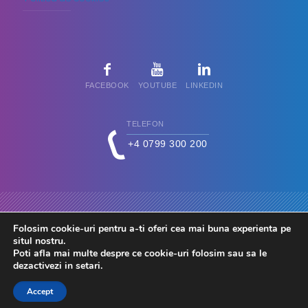
FACEBOOK
YOUTUBE
LINKEDIN
TELEFON
+4 0799 300 200
Folosim cookie-uri pentru a-ti oferi cea mai buna experienta pe
situl nostru.
Poti afla mai multe despre ce cookie-uri folosim sau sa le
dezactivezi in
setari
.
© 2026 FdC - Firma de Conta. Toate drepturile rezervate.
Accept