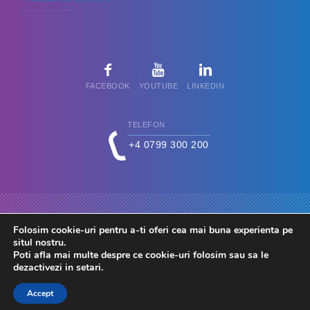
FACEBOOK
YOUTUBE
LINKEDIN
TELEFON
+4 0799 300 200
Folosim cookie-uri pentru a-ti oferi cea mai buna experienta pe
situl nostru.
Poti afla mai multe despre ce cookie-uri folosim sau sa le
dezactivezi in
setari
.
© 2026 FdC - Firma de Conta. Toate drepturile rezervate.
Accept