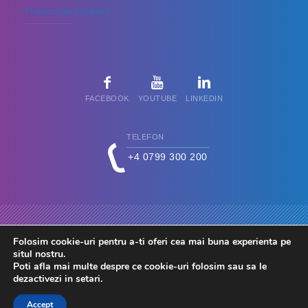
Politica de cookies
FACEBOOK
YOUTUBE
LINKEDIN
TELEFON
+4 0799 300 200
Folosim cookie-uri pentru a-ti oferi cea mai buna experienta pe
situl nostru.
Poti afla mai multe despre ce cookie-uri folosim sau sa le
dezactivezi in
setari
.
© 2026 FdC - Firma de Conta. Toate drepturile rezervate.
Accept