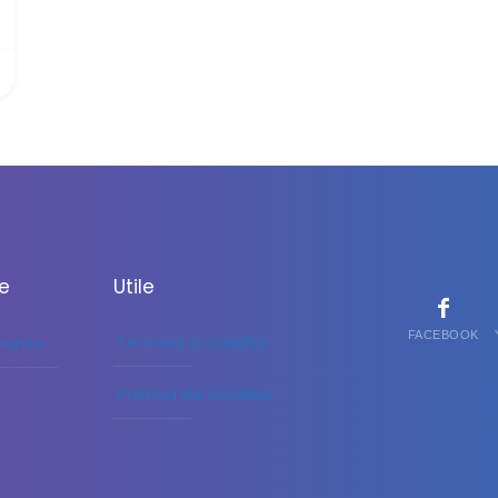
le
Utile
FACEBOOK
Termeni si conditii
inante
Politica de cookies