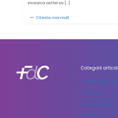
incearca astfel sa
[…]
Citeste mai mult
Categorii artico
Contabilitate
F
Fiscalitate
Resurse Umane
Salarizare