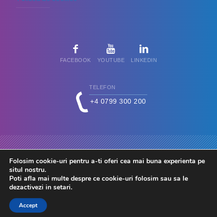
FACEBOOK
YOUTUBE
LINKEDIN
TELEFON
+4 0799 300 200
Folosim cookie-uri pentru a-ti oferi cea mai buna experienta pe
situl nostru.
Poti afla mai multe despre ce cookie-uri folosim sau sa le
dezactivezi in
setari
.
© 2026 FdC - Firma de Conta. Toate drepturile rezervate.
Accept