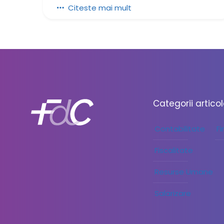
Citeste mai mult
Categorii artico
Contabilitate
F
Fiscalitate
Resurse Umane
Salarizare