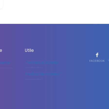
le
Utile
FACEBOOK
Termeni si conditii
inante
Politica de cookies